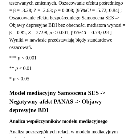
testowanych zmiennych. Oszacowanie efektu pośredniego
= β = -3.28;
Z
= -2.63;
p
= 0.008; [95%
CI
= -5.72;-0.84] ;
Oszacowanie efektu bezpośredniego Samoocena SES ->
Objawy depresyjne BDI bez obecności mediatora wynosi =
β = 0.85;
Z
= 27.98;
p
< 0.001; [95%
CI
= 0.79;0.91]
Wyniki w nawiasie przedstawiają błędy standardowe
oszacowań.
***
p
< 0.001
**
p
< 0.01
*
p
< 0.05
Model mediacyjny Samoocena SES ->
Negatywny afekt PANAS -> Objawy
depresyjne BDI
Analiza współczynników modelu mediacyjnego
Analiza poszczególnych relacji w modelu mediacyjnym