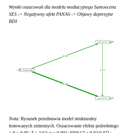
Wyniki oszacowań dla modelu mediacyjnego Samoocena
SES -> Negatywny afekt PANAS -> Objawy depresyjne
BDI
Nota:
Rysunek przedstawia model strukturalny
testowanych zmiennych. Oszacowanie efektu pośredniego
= β = 0.05;
Z
= 3.62;
p
< 0.001; [95%
CI
= 0.02;0.07] ;