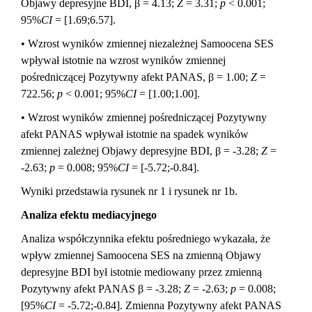
Objawy depresyjne BDI, β = 4.13;
Z
= 3.31;
p
< 0.001;
95%
CI
= [1.69;6.57].
• Wzrost wyników zmiennej niezależnej Samoocena SES
wpływał istotnie na wzrost wyników zmiennej
pośredniczącej Pozytywny afekt PANAS, β = 1.00;
Z
=
722.56;
p
< 0.001; 95%
CI
= [1.00;1.00].
• Wzrost wyników zmiennej pośredniczącej Pozytywny
afekt PANAS wpływał istotnie na spadek wyników
zmiennej zależnej Objawy depresyjne BDI, β = -3.28;
Z
=
-2.63;
p
= 0.008; 95%
CI
= [-5.72;-0.84].
Wyniki przedstawia rysunek nr 1 i rysunek nr 1b.
Analiza efektu mediacyjnego
Analiza współczynnika efektu pośredniego wykazała, że
wpływ zmiennej Samoocena SES na zmienną Objawy
depresyjne BDI był istotnie mediowany przez zmienną
Pozytywny afekt PANAS β = -3.28;
Z
= -2.63;
p
= 0.008;
[95%
CI
= -5.72;-0.84]. Zmienna Pozytywny afekt PANAS