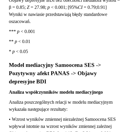
Objawy depresyjne BDI bez obecności mediatora wynosi =
β = 0.85;
Z
= 27.98;
p
< 0.001; [95%
CI
= 0.79;0.91]
Wyniki w nawiasie przedstawiają błędy standardowe
oszacowań.
***
p
< 0.001
**
p
< 0.01
*
p
< 0.05
Model mediacyjny Samoocena SES ->
Pozytywny afekt PANAS -> Objawy
depresyjne BDI
Analiza współczynników modelu mediacyjnego
Analiza poszczególnych relacji w modelu mediacyjnym
wykazała następujące rezultaty:
• Wzrost wyników zmiennej niezależnej Samoocena SES
wpływał istotnie na wzrost wyników zmiennej zależnej