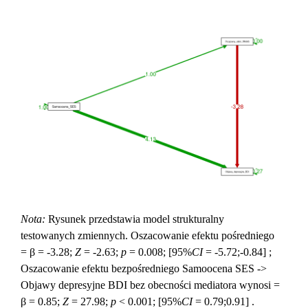
Nota:
Rysunek przedstawia model strukturalny
testowanych zmiennych. Oszacowanie efektu pośredniego
= β = -3.28;
Z
= -2.63;
p
= 0.008; [95%
CI
= -5.72;-0.84] ;
Oszacowanie efektu bezpośredniego Samoocena SES ->
Objawy depresyjne BDI bez obecności mediatora wynosi =
β = 0.85;
Z
= 27.98;
p
< 0.001; [95%
CI
= 0.79;0.91] .