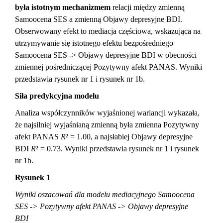
była istotnym mechanizmem
relacji między zmienną
Samoocena SES a zmienną Objawy depresyjne BDI.
Obserwowany efekt to mediacja częściowa, wskazująca na
utrzymywanie się istotnego efektu bezpośredniego
Samoocena SES -> Objawy depresyjne BDI w obecności
zmiennej pośredniczącej Pozytywny afekt PANAS. Wyniki
przedstawia rysunek nr 1 i rysunek nr 1b.
Siła predykcyjna modelu
Analiza współczynników wyjaśnionej wariancji wykazała,
że najsilniej wyjaśnianą zmienną była zmienna Pozytywny
afekt PANAS
R
² = 1.00, a najsłabiej Objawy depresyjne
BDI
R
² = 0.73. Wyniki przedstawia rysunek nr 1 i rysunek
nr 1b.
Rysunek 1
Wyniki oszacowań dla modelu mediacyjnego Samoocena
SES -> Pozytywny afekt PANAS -> Objawy depresyjne
BDI