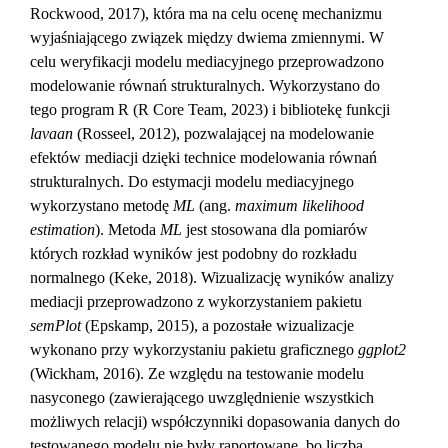
Rockwood, 2017), która ma na celu ocenę mechanizmu
wyjaśniającego związek między dwiema zmiennymi. W
celu weryfikacji modelu mediacyjnego przeprowadzono
modelowanie równań strukturalnych. Wykorzystano do
tego program R (R Core Team, 2023) i bibliotekę funkcji
lavaan
(Rosseel, 2012), pozwalającej na modelowanie
efektów mediacji dzięki technice modelowania równań
strukturalnych. Do estymacji modelu mediacyjnego
wykorzystano metodę
ML
(ang.
maximum likelihood
estimation
). Metoda
ML
jest stosowana dla pomiarów
których rozkład wyników jest podobny do rozkładu
normalnego (Keke, 2018). Wizualizację wyników analizy
mediacji przeprowadzono z wykorzystaniem pakietu
semPlot
(Epskamp, 2015), a pozostałe wizualizacje
wykonano przy wykorzystaniu pakietu graficznego
ggplot2
(Wickham, 2016). Ze względu na testowanie modelu
nasyconego (zawierającego uwzględnienie wszystkich
możliwych relacji) współczynniki dopasowania danych do
testowanego modelu nie były raportowane, bo liczba