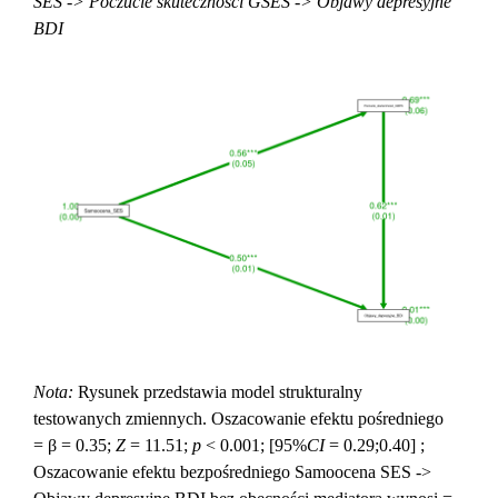
SES -> Poczucie skutecznosci GSES -> Objawy depresyjne
BDI
Nota:
Rysunek przedstawia model strukturalny
testowanych zmiennych. Oszacowanie efektu pośredniego
= β = 0.35;
Z
= 11.51;
p
< 0.001; [95%
CI
= 0.29;0.40] ;
Oszacowanie efektu bezpośredniego Samoocena SES ->