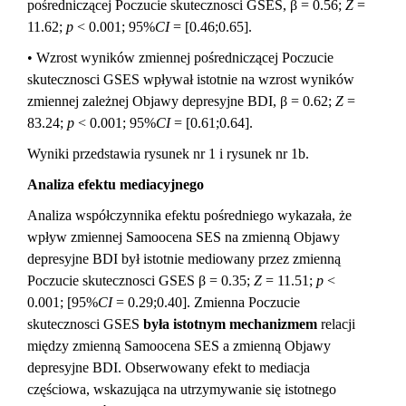
pośredniczącej Poczucie skutecznosci GSES, β = 0.56;
Z
=
11.62;
p
< 0.001; 95%
CI
= [0.46;0.65].
• Wzrost wyników zmiennej pośredniczącej Poczucie
skutecznosci GSES wpływał istotnie na wzrost wyników
zmiennej zależnej Objawy depresyjne BDI, β = 0.62;
Z
=
83.24;
p
< 0.001; 95%
CI
= [0.61;0.64].
Wyniki przedstawia rysunek nr 1 i rysunek nr 1b.
Analiza efektu mediacyjnego
Analiza współczynnika efektu pośredniego wykazała, że
wpływ zmiennej Samoocena SES na zmienną Objawy
depresyjne BDI był istotnie mediowany przez zmienną
Poczucie skutecznosci GSES β = 0.35;
Z
= 11.51;
p
<
0.001; [95%
CI
= 0.29;0.40]. Zmienna Poczucie
skutecznosci GSES
była istotnym mechanizmem
relacji
między zmienną Samoocena SES a zmienną Objawy
depresyjne BDI. Obserwowany efekt to mediacja
częściowa, wskazująca na utrzymywanie się istotnego