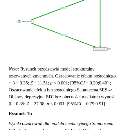
Nota:
Rysunek przedstawia model strukturalny
testowanych zmiennych. Oszacowanie efektu pośredniego
= β = 0.35;
Z
= 11.51;
p
< 0.001; [95%
CI
= 0.29;0.40] ;
Oszacowanie efektu bezpośredniego Samoocena SES ->
Objawy depresyjne BDI bez obecności mediatora wynosi =
β = 0.85;
Z
= 27.98;
p
< 0.001; [95%
CI
= 0.79;0.91] .
Rysunek 1b
Wyniki oszacowań dla modelu mediacyjnego Samoocena