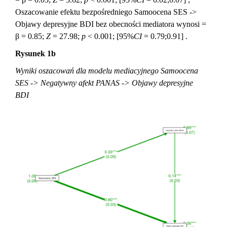
Oszacowanie efektu bezpośredniego Samoocena SES ->
Objawy depresyjne BDI bez obecności mediatora wynosi =
β = 0.85;
Z
= 27.98;
p
< 0.001; [95%
CI
= 0.79;0.91] .
Rysunek 1b
Wyniki oszacowań dla modelu mediacyjnego Samoocena
SES -> Negatywny afekt PANAS -> Objawy depresyjne
BDI