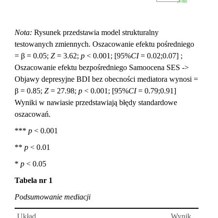
Nota:
Rysunek przedstawia model strukturalny
testowanych zmiennych. Oszacowanie efektu pośredniego
= β = 0.05;
Z
= 3.62;
p
< 0.001; [95%
CI
= 0.02;0.07] ;
Oszacowanie efektu bezpośredniego Samoocena SES ->
Objawy depresyjne BDI bez obecności mediatora wynosi =
β = 0.85;
Z
= 27.98;
p
< 0.001; [95%
CI
= 0.79;0.91]
Wyniki w nawiasie przedstawiają błędy standardowe
oszacowań.
***
p
< 0.001
**
p
< 0.01
*
p
< 0.05
Tabela nr 1
Podsumowanie mediacji
Układ
Wynik