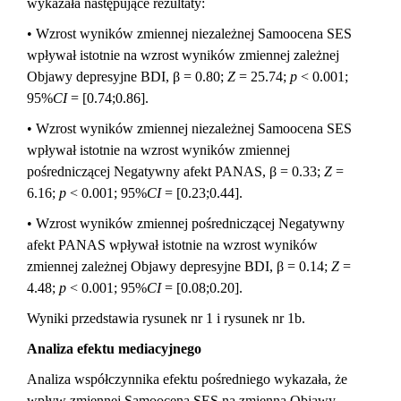
wykazała następujące rezultaty:
• Wzrost wyników zmiennej niezależnej Samoocena SES
wpływał istotnie na wzrost wyników zmiennej zależnej
Objawy depresyjne BDI, β = 0.80;
Z
= 25.74;
p
< 0.001;
95%
CI
= [0.74;0.86].
• Wzrost wyników zmiennej niezależnej Samoocena SES
wpływał istotnie na wzrost wyników zmiennej
pośredniczącej Negatywny afekt PANAS, β = 0.33;
Z
=
6.16;
p
< 0.001; 95%
CI
= [0.23;0.44].
• Wzrost wyników zmiennej pośredniczącej Negatywny
afekt PANAS wpływał istotnie na wzrost wyników
zmiennej zależnej Objawy depresyjne BDI, β = 0.14;
Z
=
4.48;
p
< 0.001; 95%
CI
= [0.08;0.20].
Wyniki przedstawia rysunek nr 1 i rysunek nr 1b.
Analiza efektu mediacyjnego
Analiza współczynnika efektu pośredniego wykazała, że
wpływ zmiennej Samoocena SES na zmienną Objawy