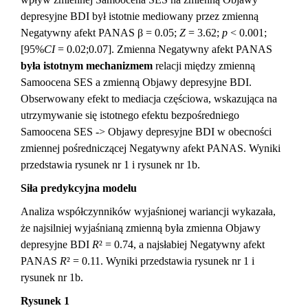
depresyjne BDI był istotnie mediowany przez zmienną
Negatywny afekt PANAS β = 0.05;
Z
= 3.62;
p
< 0.001;
[95%
CI
= 0.02;0.07]. Zmienna Negatywny afekt PANAS
była istotnym mechanizmem
relacji między zmienną
Samoocena SES a zmienną Objawy depresyjne BDI.
Obserwowany efekt to mediacja częściowa, wskazująca na
utrzymywanie się istotnego efektu bezpośredniego
Samoocena SES -> Objawy depresyjne BDI w obecności
zmiennej pośredniczącej Negatywny afekt PANAS. Wyniki
przedstawia rysunek nr 1 i rysunek nr 1b.
Siła predykcyjna modelu
Analiza współczynników wyjaśnionej wariancji wykazała,
że najsilniej wyjaśnianą zmienną była zmienna Objawy
depresyjne BDI
R
² = 0.74, a najsłabiej Negatywny afekt
PANAS
R
² = 0.11. Wyniki przedstawia rysunek nr 1 i
rysunek nr 1b.
Rysunek 1