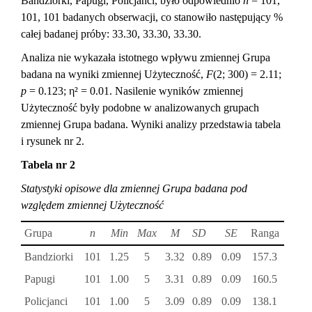
Bandziorki, Papugi, Policjanci, było odpowiednio
n
= 101,
101, 101 badanych obserwacji, co stanowiło następujący %
całej badanej próby: 33.30, 33.30, 33.30.
Analiza nie wykazała istotnego wpływu zmiennej Grupa
badana na wyniki zmiennej Użyteczność,
F
(2; 300) = 2.11;
p
= 0.123; η² = 0.01. Nasilenie wyników zmiennej
Użyteczność były podobne w analizowanych grupach
zmiennej Grupa badana. Wyniki analizy przedstawia tabela
i rysunek nr 2.
Tabela nr 2
Statystyki opisowe dla zmiennej Grupa badana pod
względem zmiennej Użyteczność
Grupa
n
Min
Max
M
SD
SE
Ranga
Bandziorki
101
1.25
5
3.32
0.89
0.09
157.3
Papugi
101
1.00
5
3.31
0.89
0.09
160.5
Policjanci
101
1.00
5
3.09
0.89
0.09
138.1