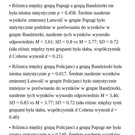
• Różnica między grupą Papugi a grupą Bandziorki nie
była istotna statystycznie
p
= 0.458. Średnie nasilenie
wyników zmiennej Łatwość w grupie Papugi było
statystycznie podobne w porównaniu do wyników w
grupie Bandziorki, nasilenie tych wyników wynosiło
odpowiednio
M
= 3.61;
SD
= 0.8 vs
M
= 3.77;
SD
= 0.72
(siła różnic między tymi grupami była słaba, współczynnik
d Cohena wynosił
d
= 0.21)
• Różnica między grupą Policjanci a grupą Bandziorki była
istotna statystycznie
p
= 0.017. Średnie nasilenie wyników
zmiennej Łatwość w grupie Policjanci było statystycznie
mniejsze w porównaniu do wyników w grupie Bandziorki,
nasilenie tych wyników wynosiło odpowiednio
M
= 3.46;
SD
= 0.83 vs
M
= 3.77;
SD
= 0.72 (siła różnic między tymi
grupami była słaba, współczynnik d Cohena wynosił
d
=
0.40)
• Różnica między grupą Policjanci a grupą Papugi nie była
istotna statystycznie
p
= 0.540. Średnie nasilenie wyników