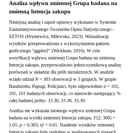
Analiza wpływu zmiennej Grupa badana na
zmienną Intencja zakupu
Niniejszą analizę i raport opisowy wykonano w Systemie
Zautomatyzowanego Tworzenia Opisu Statystycznego -
SZTOS (Hryniewicz, Milewska, 2023). Wizualizację
wyników przeprowadzono z wykorzystaniem pakietu
graficznego “ggplot2” (Wickham, 2016). W celu
weryfikacji wpływu zmiennej Grupa badana na zmienną
Intencja zakupu, przeprowadzono jednoczynnikową analizę
porównań w układzie dla prób niezależnych. W analizie
wzięło udział
N
= 303 obserwacji w 3 grupach. W grupie
Bandziorki, Papugi, Policjanci, było odpowiednio
n
= 101,
101, 101 badanych obserwacji, co stanowiło następujący %
całej badanej próby: 33.30, 33.30, 33.30.
Analiza nie wykazała istotnego wpływu zmiennej Grupa
badana na wyniki zmiennej Intencja zakupu,
F
(2; 300) =
1.01;
p
= 0.365; η² = 0.01. Nasilenie wyników zmiennej
Intencja zakupu były podobne w analizowanych grupach