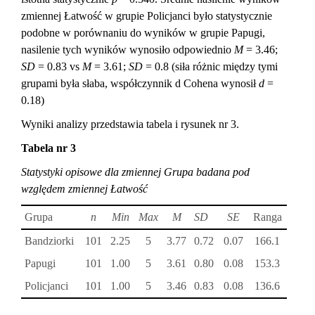
zmiennej Łatwość w grupie Policjanci było statystycznie
podobne w porównaniu do wyników w grupie Papugi,
nasilenie tych wyników wynosiło odpowiednio
M
= 3.46;
SD
= 0.83 vs
M
= 3.61;
SD
= 0.8 (siła różnic między tymi
grupami była słaba, współczynnik d Cohena wynosił
d
=
0.18)
Wyniki analizy przedstawia tabela i rysunek nr 3.
Tabela nr 3
Statystyki opisowe dla zmiennej Grupa badana pod
względem zmiennej Łatwość
Grupa
n
Min
Max
M
SD
SE
Ranga
Bandziorki
101
2.25
5
3.77
0.72
0.07
166.1
Papugi
101
1.00
5
3.61
0.80
0.08
153.3
Policjanci
101
1.00
5
3.46
0.83
0.08
136.6