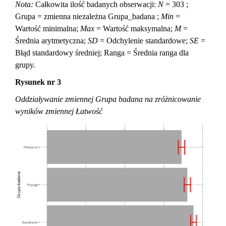
Nota:
Całkowita ilość badanych obserwacji:
N
= 303 ;
Grupa = zmienna niezależna Grupa_badana ;
Min
=
Wartość minimalna;
Max
= Wartość maksymalna;
M
=
Średnia arytmetyczna;
SD
= Odchylenie standardowe;
SE
=
Błąd standardowy średniej; Ranga = Średnia ranga dla
grupy.
Rysunek nr 3
Oddziaływanie zmiennej Grupa badana na zróżnicowanie
wyników zmiennej Łatwość