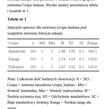
zmiennej Grupa badana. Wyniki analizy przedstawia tabela
i rysunek nr 1.
Tabela nr 1
Statystyki opisowe dla zmiennej Grupa badana pod
względem zmiennej Intencja zakupu
Grupa
n
Min
Max
M
SD
SE
Ranga
Bandziorki
101
1
5
2.88
1.05
0.1
160.5
Papugi
101
1
5
2.74
1.03
0.1
150.6
Policjanci
101
1
5
2.67
1.02
0.1
145.0
Nota:
Całkowita ilość badanych obserwacji:
N
= 303 ;
Grupa = zmienna niezależna Grupa_badana ;
Min
=
Wartość minimalna;
Max
= Wartość maksymalna;
M
=
Średnia arytmetyczna;
SD
= Odchylenie standardowe;
SE
=
Błąd standardowy średniej; Ranga = Średnia ranga dla
grupy.