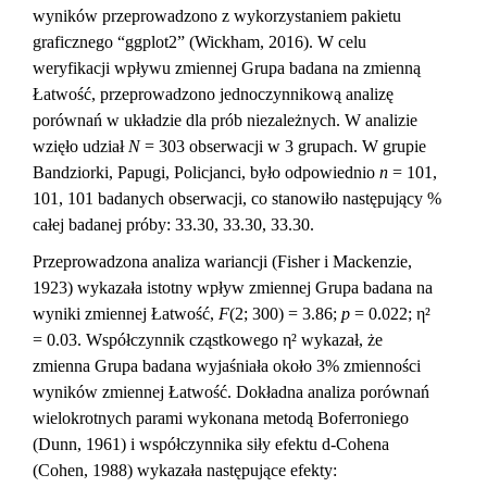
wyników przeprowadzono z wykorzystaniem pakietu
graficznego “ggplot2” (Wickham, 2016). W celu
weryfikacji wpływu zmiennej Grupa badana na zmienną
Łatwość, przeprowadzono jednoczynnikową analizę
porównań w układzie dla prób niezależnych. W analizie
wzięło udział
N
= 303 obserwacji w 3 grupach. W grupie
Bandziorki, Papugi, Policjanci, było odpowiednio
n
= 101,
101, 101 badanych obserwacji, co stanowiło następujący %
całej badanej próby: 33.30, 33.30, 33.30.
Przeprowadzona analiza wariancji (Fisher i Mackenzie,
1923) wykazała istotny wpływ zmiennej Grupa badana na
wyniki zmiennej Łatwość,
F
(2; 300) = 3.86;
p
= 0.022; η²
= 0.03. Współczynnik cząstkowego η² wykazał, że
zmienna Grupa badana wyjaśniała około 3% zmienności
wyników zmiennej Łatwość. Dokładna analiza porównań
wielokrotnych parami wykonana metodą Boferroniego
(Dunn, 1961) i współczynnika siły efektu d-Cohena
(Cohen, 1988) wykazała następujące efekty: