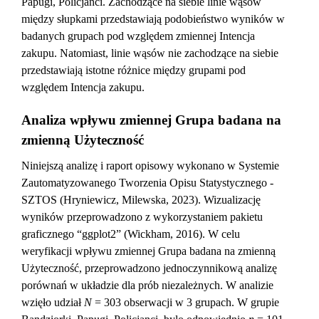
Papugi, Policjanci. Zachodzące na siebie linie wąsów
między słupkami przedstawiają podobieństwo wyników w
badanych grupach pod względem zmiennej Intencja
zakupu. Natomiast, linie wąsów nie zachodzące na siebie
przedstawiają istotne różnice między grupami pod
względem Intencja zakupu.
Analiza wpływu zmiennej Grupa badana na
zmienną Użyteczność
Niniejszą analizę i raport opisowy wykonano w Systemie
Zautomatyzowanego Tworzenia Opisu Statystycznego -
SZTOS (Hryniewicz, Milewska, 2023). Wizualizację
wyników przeprowadzono z wykorzystaniem pakietu
graficznego “ggplot2” (Wickham, 2016). W celu
weryfikacji wpływu zmiennej Grupa badana na zmienną
Użyteczność, przeprowadzono jednoczynnikową analizę
porównań w układzie dla prób niezależnych. W analizie
wzięło udział
N
= 303 obserwacji w 3 grupach. W grupie