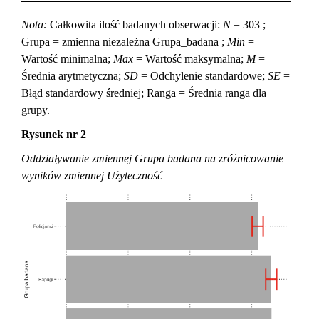
Nota:
Całkowita ilość badanych obserwacji:
N
= 303 ;
Grupa = zmienna niezależna Grupa_badana ;
Min
=
Wartość minimalna;
Max
= Wartość maksymalna;
M
=
Średnia arytmetyczna;
SD
= Odchylenie standardowe;
SE
=
Błąd standardowy średniej; Ranga = Średnia ranga dla
grupy.
Rysunek nr 2
Oddziaływanie zmiennej Grupa badana na zróżnicowanie
wyników zmiennej Użyteczność