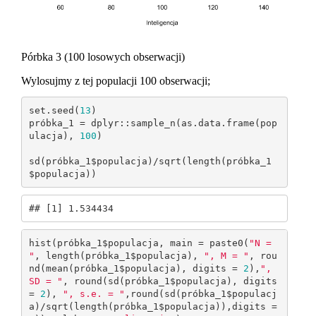
Pórbka 3 (100 losowych obserwacji)
Wylosujmy z tej populacji 100 obserwacji;
set.seed(
13
)

próbka_1 = dplyr::sample_n(as.data.frame(pop
ulacja), 
100
)

sd(próbka_1$populacja)/sqrt(length(próbka_1
$populacja))
## [1] 1.534434
hist(próbka_1$populacja, main = paste0(
"N = 
"
, length(próbka_1$populacja), 
", M = "
, rou
nd(mean(próbka_1$populacja), digits = 
2
),
", 
SD = "
, round(sd(próbka_1$populacja), digits 
= 
2
), 
", s.e. = "
,round(sd(próbka_1$populacj
a)/sqrt(length(próbka_1$populacja)),digits = 