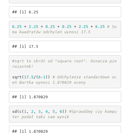
## [1] 6.25
6.25
 + 
2.25
 + 
0.25
 + 
0.25
 + 
2.25
 + 
6.25
# Su
ma kwadratów odchyleń wynosi 17.5
## [1] 17.5
#sqrt to skrót od "square root". Oznacza pie
rwiastek!
sqrt(
17.5
/(
6
-
1
)) 
# Odchylenie standardowe oc
eń Bartka wynosi 1.870829 oceny 
## [1] 1.870829
sd(c(
1
, 
2
, 
3
, 
4
, 
5
, 
6
)) 
#Sprawdźmy czy kompu
ter podał taki sam wynik
## [1] 1.870829