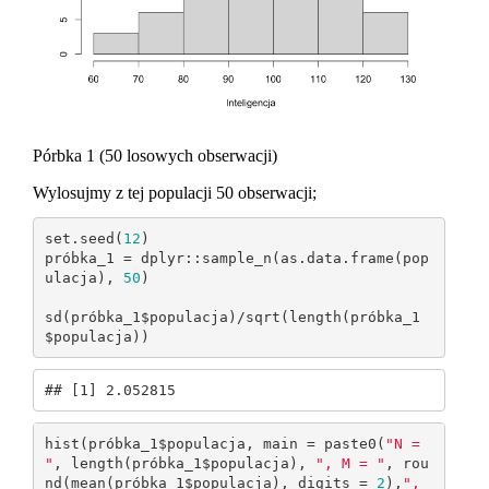
Pórbka 1 (50 losowych obserwacji)
Wylosujmy z tej populacji 50 obserwacji;
set.seed(
12
)

próbka_1 = dplyr::sample_n(as.data.frame(pop
ulacja), 
50
)

sd(próbka_1$populacja)/sqrt(length(próbka_1
$populacja))
## [1] 2.052815
hist(próbka_1$populacja, main = paste0(
"N = 
"
, length(próbka_1$populacja), 
", M = "
, rou
nd(mean(próbka_1$populacja), digits = 
2
),
", 