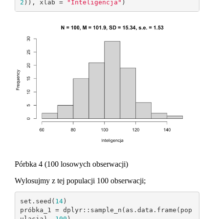
2
)), xlab = 
"Inteligencja"
)
Pórbka 4 (100 losowych obserwacji)
Wylosujmy z tej populacji 100 obserwacji;
set.seed(
14
)

próbka_1 = dplyr::sample_n(as.data.frame(pop
ulacja), 
100
)
