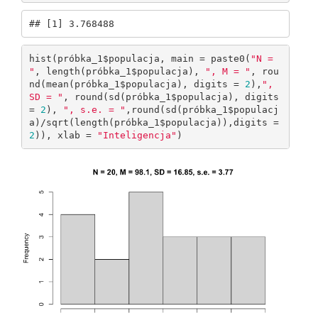
## [1] 3.768488
hist(próbka_1$populacja, main = paste0(
"N = 
"
, length(próbka_1$populacja), 
", M = "
, rou
nd(mean(próbka_1$populacja), digits = 
2
),
", 
SD = "
, round(sd(próbka_1$populacja), digits 
= 
2
), 
", s.e. = "
,round(sd(próbka_1$populacj
a)/sqrt(length(próbka_1$populacja)),digits = 
2
)), xlab = 
"Inteligencja"
)