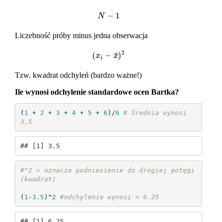
−
1
N
−
1
N
Liczebność próby minus jedna obserwacja
2
¯
(
−
)
(
x
i
−
x
¯
)
2
x
x
i
Tzw. kwadrat odchyleń (bardzo ważne!)
Ile wynosi odchylenie standardowe ocen Bartka?
(
1
 + 
2
 + 
3
 + 
4
 + 
5
 + 
6
)/
6
# Średnia wynosi 
3.5
## [1] 3.5
#^2 = oznacza podniesienie do drógiej potęgi 
(kwadrat)
(
1
-
3.5
)^
2
#odchylenie wynosi = 6.25
## [1] 6.25