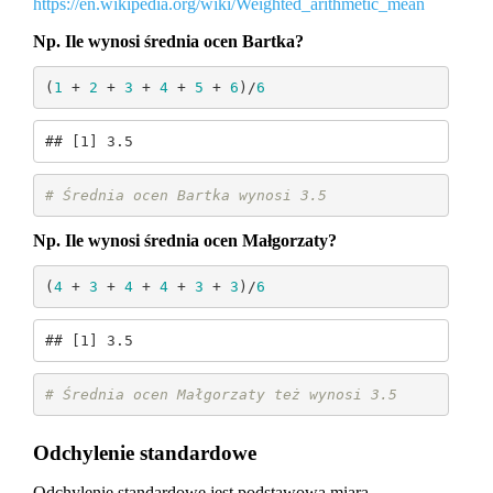
https://en.wikipedia.org/wiki/Weighted_arithmetic_mean
Np. Ile wynosi średnia ocen Bartka?
(
1
 + 
2
 + 
3
 + 
4
 + 
5
 + 
6
)/
6
## [1] 3.5
# Średnia ocen Bartka wynosi 3.5
Np. Ile wynosi średnia ocen Małgorzaty?
(
4
 + 
3
 + 
4
 + 
4
 + 
3
 + 
3
)/
6
## [1] 3.5
# Średnia ocen Małgorzaty też wynosi 3.5
Odchylenie standardowe
Odchylenie standardowe jest podstawową miarą