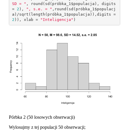
SD = "
, round(sd(próbka_1$populacja), digits 
= 
2
), 
", s.e. = "
,round(sd(próbka_1$populacj
a)/sqrt(length(próbka_1$populacja)),digits = 
2
)), xlab = 
"Inteligencja"
)
Pórbka 2 (50 losowych obserwacji)
Wylosujmy z tej populacji 50 obserwacji;