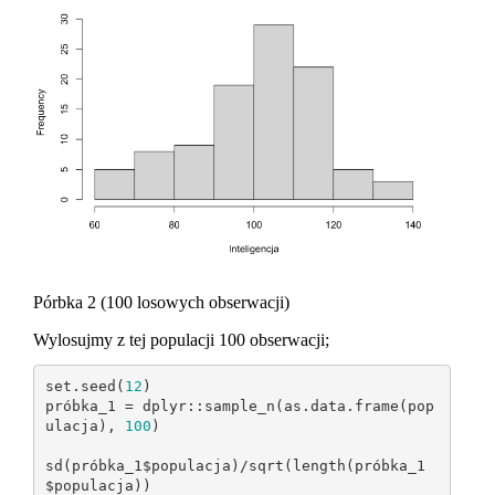
Pórbka 2 (100 losowych obserwacji)
Wylosujmy z tej populacji 100 obserwacji;
set.seed(
12
)

próbka_1 = dplyr::sample_n(as.data.frame(pop
ulacja), 
100
)

sd(próbka_1$populacja)/sqrt(length(próbka_1
$populacja))