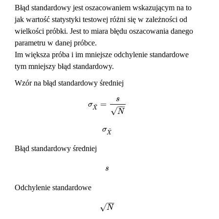
Błąd standardowy jest oszacowaniem wskazującym na to
jak wartość statystyki testowej różni się w zależności od
wielkości próbki. Jest to miara błędu oszacowania danego
parametru w danej próbce.
Im większa próba i im mniejsze odchylenie standardowe
tym mniejszy błąd standardowy.
Wzór na błąd standardowy średniej
s
=
σ
X
¯
=
s
N
σ
−
−
¯
X
√
N
σ
X
¯
σ
¯
X
Błąd standardowy średniej
s
s
Odchylenie standardowe
−
−
√
N
N