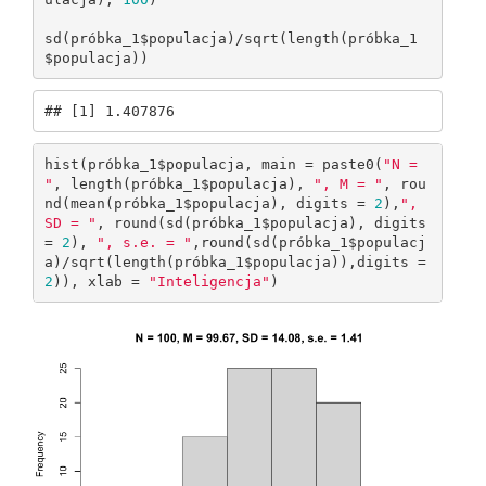
sd(próbka_1$populacja)/sqrt(length(próbka_1
$populacja))
## [1] 1.407876
hist(próbka_1$populacja, main = paste0(
"N = 
"
, length(próbka_1$populacja), 
", M = "
, rou
nd(mean(próbka_1$populacja), digits = 
2
),
", 
SD = "
, round(sd(próbka_1$populacja), digits 
= 
2
), 
", s.e. = "
,round(sd(próbka_1$populacj
a)/sqrt(length(próbka_1$populacja)),digits = 
2
)), xlab = 
"Inteligencja"
)