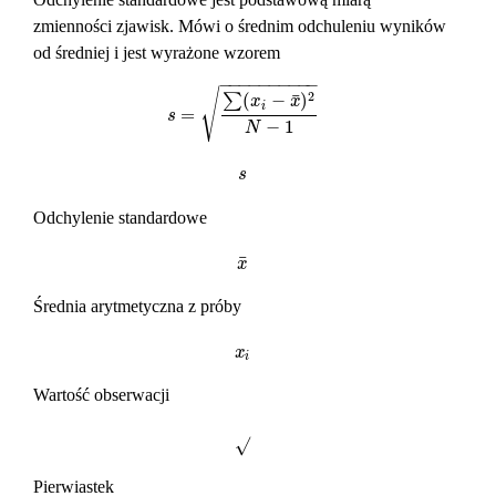
zmienności zjawisk. Mówi o średnim odchuleniu wyników
od średniej i jest wyrażone wzorem
−
−
−
−
−
−
−
−
−
−
√
2
¯
(
−
)
∑
x
x
i
=
s
=
∑
(
x
i
−
x
¯
)
2
N
−
1
s
−
1
N
s
s
Odchylenie standardowe
¯
x
¯
x
Średnia arytmetyczna z próby
x
i
x
i
Wartość obserwacji
√
Pierwiastek