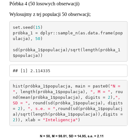
Pórbka 4 (50 losowych obserwacji)
Wylosujmy z tej populacji 50 obserwacji;
set.seed(
15
)

próbka_1 = dplyr::sample_n(as.data.frame(pop
ulacja), 
50
)

sd(próbka_1$populacja)/sqrt(length(próbka_1
$populacja))
## [1] 2.114335
hist(próbka_1$populacja, main = paste0(
"N = 
"
, length(próbka_1$populacja), 
", M = "
, rou
nd(mean(próbka_1$populacja), digits = 
2
),
", 
SD = "
, round(sd(próbka_1$populacja), digits 
= 
2
), 
", s.e. = "
,round(sd(próbka_1$populacj
a)/sqrt(length(próbka_1$populacja)),digits = 
2
)), xlab = 
"Inteligencja"
)