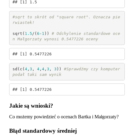
## [1] 1.5
#sqrt to skrót od "square root". Oznacza pie
rwiastek!
sqrt(
1.5
/(
6
-
1
)) 
# Odchylenie standardowe oce
n Małgorzaty wynosi 0.5477226 oceny
## [1] 0.5477226
sd(c(
4
,
3
, 
4
,
4
,
3
, 
3
)) 
#Sprawdźmy czy komputer 
podał taki sam wynik
## [1] 0.5477226
Jakie są wnioski?
Co możemy powiedzieć o ocenach Bartka i Małgorzaty?
Błąd standardowy średniej