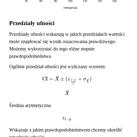
Przedziały ufności
Przedziały ufności wskazują w jakich przedziałach wartości
może znajdować się wynik oszacowania prawdziwego.
Możemy wykorzystać do tego różne stopnie
prawdopodobieństwa.
Ogólnie przedział ufności jest wyliczany wzorem:
¯
C
I
=
±
(
×
)
C
I
=
X
¯
±
(
z
1
−
p
2
×
σ
X
¯
)
X
z
σ
¯
1
−
p
X
2
¯
X
¯
X
Średnia arytmetyczna
z
1
−
p
z
1
−
p
Wskazuje z jakim prawdopodobieństwem chcemy określić