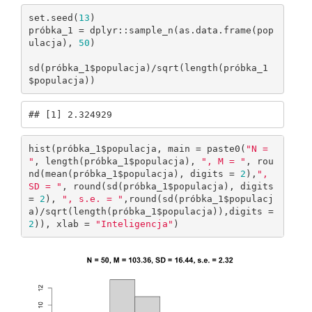
set.seed(
13
)

próbka_1 = dplyr::sample_n(as.data.frame(pop
ulacja), 
50
)

sd(próbka_1$populacja)/sqrt(length(próbka_1
$populacja))
## [1] 2.324929
hist(próbka_1$populacja, main = paste0(
"N = 
"
, length(próbka_1$populacja), 
", M = "
, rou
nd(mean(próbka_1$populacja), digits = 
2
),
", 
SD = "
, round(sd(próbka_1$populacja), digits 
= 
2
), 
", s.e. = "
,round(sd(próbka_1$populacj
a)/sqrt(length(próbka_1$populacja)),digits = 
2
)), xlab = 
"Inteligencja"
)