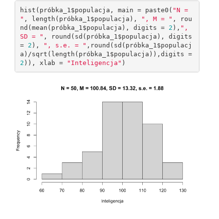
hist(próbka_1$populacja, main = paste0(
"N = 
"
, length(próbka_1$populacja), 
", M = "
, rou
nd(mean(próbka_1$populacja), digits = 
2
),
", 
SD = "
, round(sd(próbka_1$populacja), digits 
= 
2
), 
", s.e. = "
,round(sd(próbka_1$populacj
a)/sqrt(length(próbka_1$populacja)),digits = 
2
)), xlab = 
"Inteligencja"
)