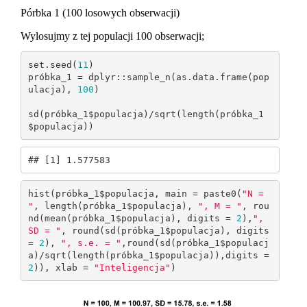
Pórbka 1 (100 losowych obserwacji)
Wylosujmy z tej populacji 100 obserwacji;
set.seed(
11
)

próbka_1 = dplyr::sample_n(as.data.frame(pop
ulacja), 
100
)

sd(próbka_1$populacja)/sqrt(length(próbka_1
$populacja))
## [1] 1.577583
hist(próbka_1$populacja, main = paste0(
"N = 
"
, length(próbka_1$populacja), 
", M = "
, rou
nd(mean(próbka_1$populacja), digits = 
2
),
", 
SD = "
, round(sd(próbka_1$populacja), digits 
= 
2
), 
", s.e. = "
,round(sd(próbka_1$populacj
a)/sqrt(length(próbka_1$populacja)),digits = 
2
)), xlab = 
"Inteligencja"
)