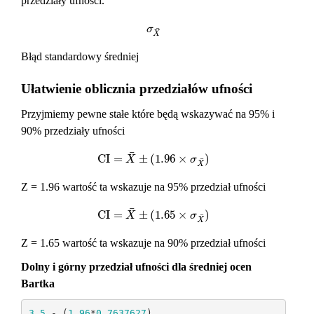
przedziały ufności.
σ
X
¯
σ
¯
X
Błąd standardowy średniej
Ułatwienie oblicznia przedziałów ufności
Przyjmiemy pewne stałe które będą wskazywać na 95% i
90% przedziały ufności
¯
C
I
=
±
(
1.96
×
)
C
I
=
X
¯
±
(
1.96
×
σ
X
¯
)
X
σ
¯
X
Z = 1.96 wartość ta wskazuje na 95% przedział ufności
¯
C
I
=
±
(
1.65
×
)
C
I
=
X
¯
±
(
1.65
×
σ
X
¯
)
X
σ
¯
X
Z = 1.65 wartość ta wskazuje na 90% przedział ufności
Dolny i górny przedział ufności dla średniej ocen
Bartka
3.5
 - (
1.96
*
0.7637627
)