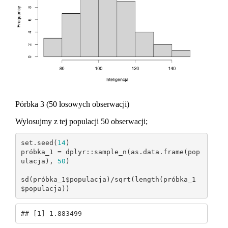
Pórbka 3 (50 losowych obserwacji)
Wylosujmy z tej populacji 50 obserwacji;
set.seed(
14
)

próbka_1 = dplyr::sample_n(as.data.frame(pop
ulacja), 
50
)

sd(próbka_1$populacja)/sqrt(length(próbka_1
$populacja))
## [1] 1.883499