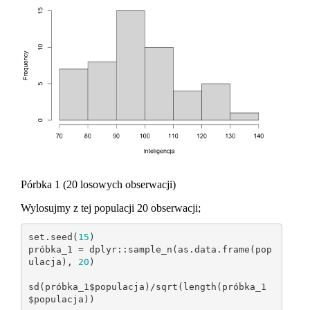
Pórbka 1 (20 losowych obserwacji)
Wylosujmy z tej populacji 20 obserwacji;
set.seed(
15
)

próbka_1 = dplyr::sample_n(as.data.frame(pop
ulacja), 
20
)

sd(próbka_1$populacja)/sqrt(length(próbka_1
$populacja))