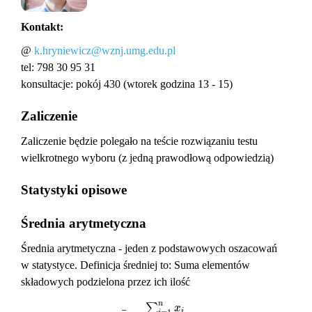
Kontakt:
@
k.hryniewicz@wznj.umg.edu.pl
tel: 798 30 95 31
konsultacje: pokój 430 (wtorek godzina 13 - 15)
Zaliczenie
Zaliczenie będzie polegało na teście rozwiązaniu testu
wielkrotnego wyboru (z jedną prawodłową odpowiedzią)
Statystyki opisowe
Średnia arytmetyczna
Średnia arytmetyczna - jeden z podstawowych oszacowań
w statystyce. Definicja średniej to: Suma elementów
składowych podzielona przez ich ilość
n
∑
x
i
=
1