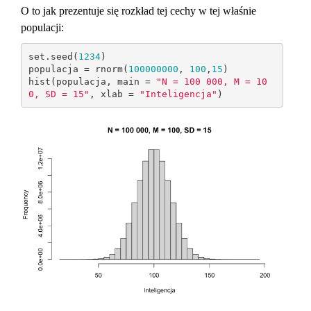
O to jak prezentuje się rozkład tej cechy w tej właśnie
populacji:
set.seed(
1234
)

populacja = rnorm(
100000000
, 
100
,
15
)

hist(populacja, main = 
"N = 100 000, M = 10
0, SD = 15"
, xlab = 
"Inteligencja"
)