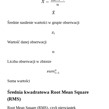
¯
i
=
X
¯
=
∑
i
=
1
n
x
i
n
X
n
¯
X
¯
X
Średnie nasilenie wartości w grupie obserwacji
x
i
x
i
Wartość danej obserwacji
n
n
Liczba obserwacji w zbiorze
n
s
u
m
i
=
1
n
s
u
m
=
1
i
Suma wartości
Średnia kwadratowa Root Mean Square
(RMS)
Root Mean Square (RMS), czyli pierwiastek