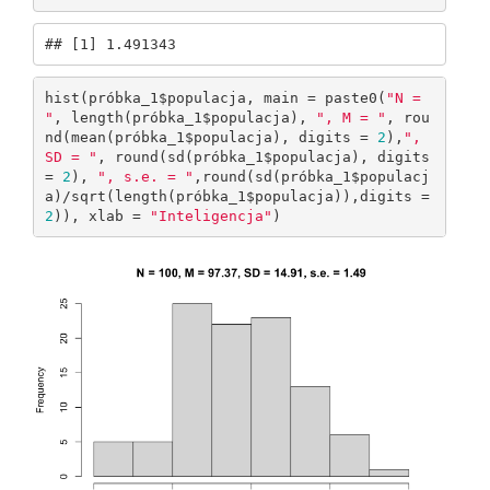
## [1] 1.491343
hist(próbka_1$populacja, main = paste0(
"N = 
"
, length(próbka_1$populacja), 
", M = "
, rou
nd(mean(próbka_1$populacja), digits = 
2
),
", 
SD = "
, round(sd(próbka_1$populacja), digits 
= 
2
), 
", s.e. = "
,round(sd(próbka_1$populacj
a)/sqrt(length(próbka_1$populacja)),digits = 
2
)), xlab = 
"Inteligencja"
)