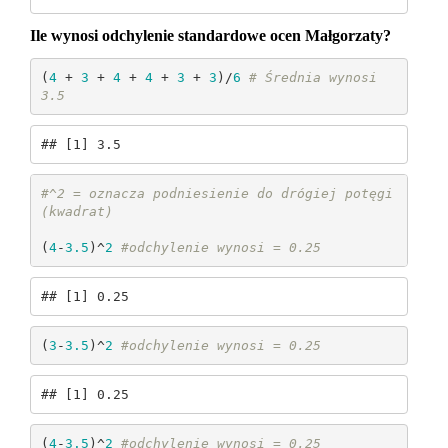
Ile wynosi odchylenie standardowe ocen Małgorzaty?
(
4
 + 
3
 + 
4
 + 
4
 + 
3
 + 
3
)/
6
# Średnia wynosi 
3.5
## [1] 3.5
#^2 = oznacza podniesienie do drógiej potęgi 
(kwadrat)
(
4
-
3.5
)^
2
#odchylenie wynosi = 0.25
## [1] 0.25
(
3
-
3.5
)^
2
#odchylenie wynosi = 0.25
## [1] 0.25
(
4
-
3.5
)^
2
#odchylenie wynosi = 0.25