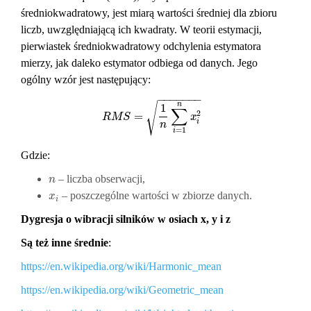
średniokwadratowy, jest miarą wartości średniej dla zbioru
liczb, uwzględniającą ich kwadraty. W teorii estymacji,
pierwiastek średniokwadratowy odchylenia estymatora
mierzy, jak daleko estymator odbiega od danych. Jego
ogólny wzór jest następujący:
−
−
−
−
−
−
−
n
√
1
∑
2
=
R
M
S
=
1
n
∑
i
=
1
n
x
i
2
R
M
S
x
i
n
=
1
i
Gdzie:
– liczba obserwacji,
n
n
– poszczególne wartości w zbiorze danych.
x
i
x
i
Dygresja o wibracji silników w osiach x, y i z
Są też inne średnie
:
https://en.wikipedia.org/wiki/Harmonic_mean
https://en.wikipedia.org/wiki/Geometric_mean