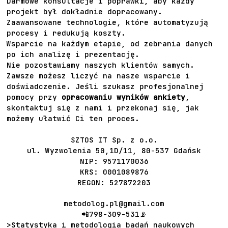
Darmowe konsultacje i poprawki, aby każdy
projekt był dokładnie dopracowany.
Zaawansowane technologie, które automatyzują
procesy i redukują koszty.
Wsparcie na każdym etapie, od zebrania danych
po ich analizę i prezentację.
Nie pozostawiamy naszych klientów samych.
Zawsze możesz liczyć na nasze wsparcie i
doświadczenie. Jeśli szukasz profesjonalnej
pomocy przy
opracowaniu wyników ankiety
,
skontaktuj się z nami i przekonaj się, jak
możemy ułatwić Ci ten proces.
SZTOS IT Sp. z o.o.
ul. Wyzwolenia 50,1D/11, 80-537 Gdańsk
NIP: 9571170036
KRS: 0001089876
REGON: 527872203
metodolog.pl@gmail.com
📲
798-309-531
📡
>Statystyka i metodologia badań naukowych