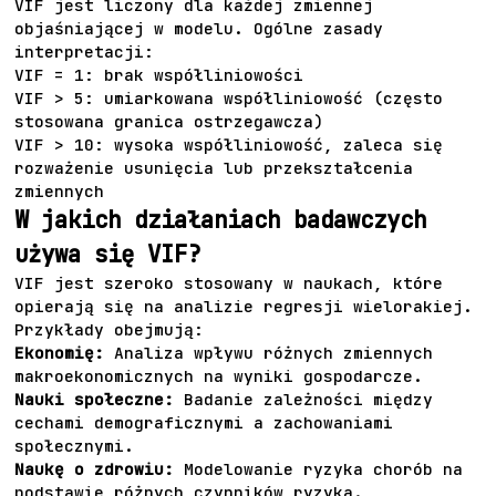
VIF jest liczony dla każdej zmiennej
objaśniającej w modelu. Ogólne zasady
interpretacji:
VIF = 1: brak współliniowości
VIF > 5: umiarkowana współliniowość (często
stosowana granica ostrzegawcza)
VIF > 10: wysoka współliniowość, zaleca się
rozważenie usunięcia lub przekształcenia
zmiennych
W jakich działaniach badawczych
używa się VIF?
VIF jest szeroko stosowany w naukach, które
opierają się na analizie regresji wielorakiej.
Przykłady obejmują:
Ekonomię:
Analiza wpływu różnych zmiennych
makroekonomicznych na wyniki gospodarcze.
Nauki społeczne:
Badanie zależności między
cechami demograficznymi a zachowaniami
społecznymi.
Naukę o zdrowiu:
Modelowanie ryzyka chorób na
podstawie różnych czynników ryzyka.