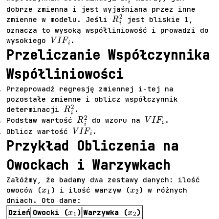
dobrze zmienna i jest wyjaśniana przez inne
R
i
2
zmienne w modelu. Jeśli
jest bliskie 1,
oznacza to wysoką współliniowość i prowadzi do
V
I
F
i
wysokiego
.
Przeliczanie Współczynnika
Współliniowości
Przeprowadź regresję zmiennej i-tej na
pozostałe zmienne i oblicz współczynnik
R
i
2
determinacji
.
R
i
2
V
I
F
i
Podstaw wartość
do wzoru na
.
V
I
F
i
Oblicz wartość
.
Przykład Obliczenia na
Owockach i Warzywkach
Załóżmy, że badamy dwa zestawy danych: ilość
x
1
x
2
owoców (
) i ilość warzyw (
) w różnych
dniach. Oto dane:
x
1
x
2
Dzień
Owocki (
)
Warzywka (
)