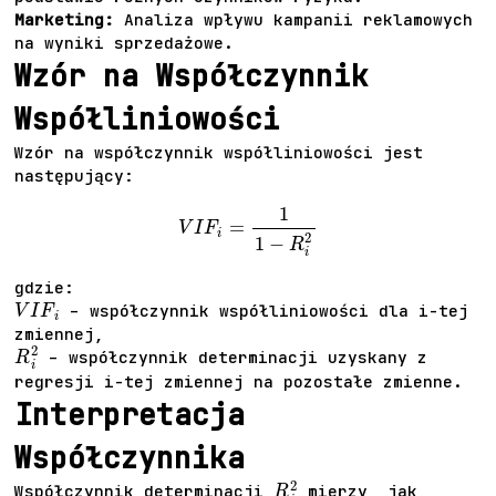
Marketing:
Analiza wpływu kampanii reklamowych
na wyniki sprzedażowe.
Wzór na Współczynnik
Współliniowości
Wzór na współczynnik współliniowości jest
następujący:
V
I
F
i
=
1
1
−
R
i
2
gdzie:
V
I
F
i
– współczynnik współliniowości dla i-tej
zmiennej,
R
i
2
– współczynnik determinacji uzyskany z
regresji i-tej zmiennej na pozostałe zmienne.
Interpretacja
Współczynnika
R
i
2
Współczynnik determinacji
mierzy, jak