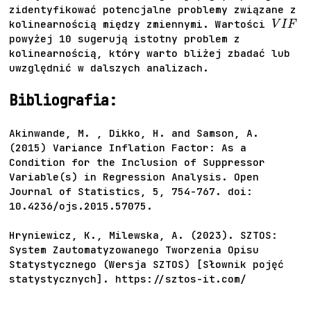
zidentyfikować potencjalne problemy związane z
V
I
F
kolinearnością między zmiennymi. Wartości
powyżej 10 sugerują istotny problem z
kolinearnością, który warto bliżej zbadać lub
uwzględnić w dalszych analizach.
Bibliografia:
Akinwande, M. , Dikko, H. and Samson, A.
(2015) Variance Inflation Factor: As a
Condition for the Inclusion of Suppressor
Variable(s) in Regression Analysis. Open
Journal of Statistics, 5, 754-767. doi:
10.4236/ojs.2015.57075.
Hryniewicz, K., Milewska, A. (2023). SZTOS:
System Zautomatyzowanego Tworzenia Opisu
Statystycznego (Wersja SZTOS) [Słownik pojęć
statystycznych]. https://sztos-it.com/