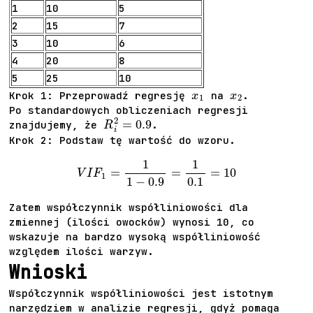
1
10
5
2
15
7
3
10
6
4
20
8
5
25
10
x
1
x
2
Krok 1: Przeprowadź regresję
na
.
Po standardowych obliczeniach regresji
R
i
2
=
0.9
znajdujemy, że
.
Krok 2: Podstaw tę wartość do wzoru.
V
I
F
1
=
1
1
−
0.9
=
1
0.1
=
10
Zatem współczynnik współliniowości dla
zmiennej (ilości owocków) wynosi 10, co
wskazuje na bardzo wysoką współliniowość
względem ilości warzyw.
Wnioski
Współczynnik współliniowości jest istotnym
narzędziem w analizie regresji, gdyż pomaga