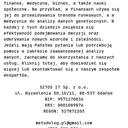
finanse, medycyna, biznes, a także nauki
społeczne. Na przykład, w finansach używa się
jej do przewidywania trendów rynkowych, a w
medycynie do analizy danych genetycznych. W
każdej z tych dziedzin zwiększa się
efektywność podejmowania decyzji oraz
odkrywanie nowych wzorców i zależności.
Jeżeli mają Państwo pytania lub potrzebują
pomocy w zakresie zaawansowanej analizy
danych, zachęcamy do skorzystania z naszych
usług.
Kliknij tutaj
, aby dowiedzieć się
więcej lub skontaktować się z naszym zespołem
ekspertów.
SZTOS IT Sp. z o.o.
ul. Wyzwolenia 50,1D/11, 80-537 Gdańsk
NIP: 9571170036
KRS: 0001089876
REGON: 527872203
metodolog.pl@gmail.com